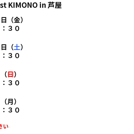
KIMONO in 芦屋
２月２７日（金）
８：３０
８日（
土
）
８：３０
日（
日
）
８：３０
３月２日（月）
６：３０
さい