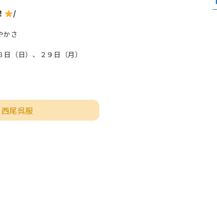
！
/
やかさ
８日（日）、２９日（月）
西尾呉服