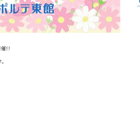
催!!
す。